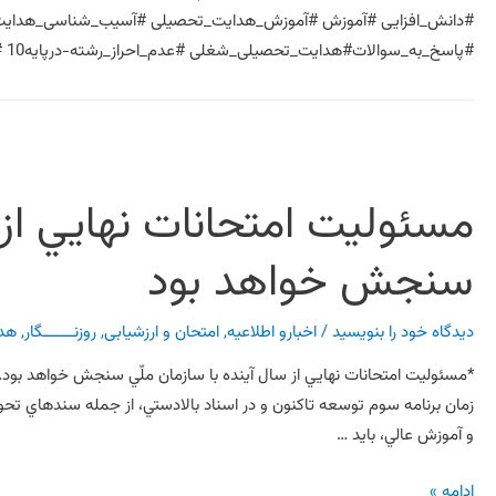
#دانش_افزایی #آموزش #آموزش_هدایت_تحصیلی #آسیب_شناسی_هدای
#پاسخ_به_سوالات#هدایت_تحصیلی_شغلی #عدم_احراز_رشته-درپایه10 #دفترمشاوره_موسسه_فرهنگی_دانش
مسئوليت امتحانات نهايي از س
سنجش خواهد بود
دیدگاه‌ خود را بنویسید
/
اخبارو اطلاعیه
,
امتحان و ارزشیابی
,
روزنـــــــگار
,
هد
*مسئوليت امتحانات نهايي از سال آينده با سازمان ملّي سنجش خواهد بو
زمان برنامه سوم توسعه تاکنون و در اسناد بالادستي، از جمله سندهاي 
و آموزش عالي، بايد …
ادامه »