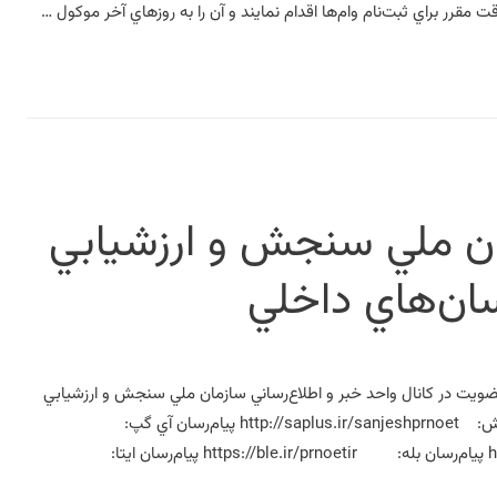
ت مقرر براي ثبت‌نام وام‌ها اقدام نمايند و آن را به روزهاي آخر موکول …
مان ملي سنجش و ارزشيابي
سان‌هاي داخلي
ا عضويت در کانال واحد خبر و اطلاع‌رساني سازمان ملي سنجش و ارزشيابي
نظام آموزش کشور، از اخبار و مطالب مرتبط بهره‌مند گردند. پيام‌رسان سروش: http://saplus.ir/sanjeshprnoet پيام‌رسان آي گپ:
https://igap.net/prnoetir پيام‌رسان گپ: https://gap.im/prnoetir پيام‌رسان بله: https://ble.ir/prnoetir پيام‌رسان ايتا: