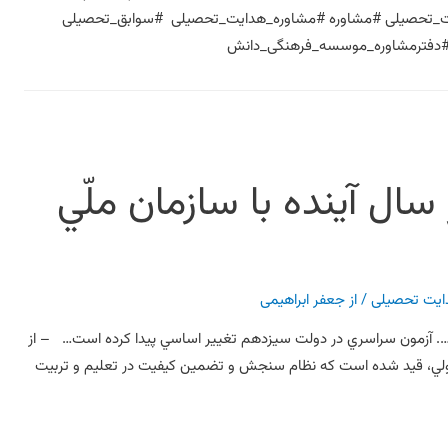
ت_تحصیلی #مشاوره #مشاوره_هدایت_تحصیلی #سوابق_تحصیلی
ال آينده با سازمان ملّي
ایت تحصیلی
/ از
جعفر ابراهیمی
د…. آزمون سراسري در دولت سيزدهم تغيير اساسي پيدا کرده است… – از
تحولي، قيد شده است که نظام سنجش و تضمين کيفيت در تعليم و تربيت