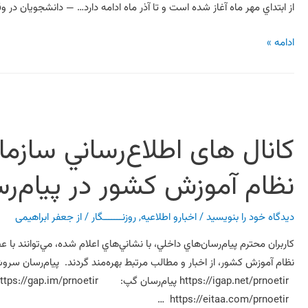
از ابتداي مهر ماه آغاز شده است و تا آذر ماه ادامه دارد… — دانشجويان در وق
ادامه »
کانال های اطلاع‌رساني ساز
نظام آموزش کشور در پيام‌ر
دیدگاه‌ خود را بنویسید
/
اخبارو اطلاعیه
,
روزنـــــــگار
/ از
جعفر ابراهیمی
کاربران محترم پيام‌رسان‌هاي داخلي، با نشاني‌هاي اعلام شده، مي‌توانند ب
https://eitaa.com/prnoetir …