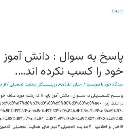
ادامه »
خود را کسب نکرده اند….
دیدگاه‌ خود را بنویسید
/
اخبارو اطلاعیه
,
روزنـــــــگار
,
هدایت تحصیلی
/ از
جع
پاســـخ تفــصــیـلی به ســـوال : دانش
در لینک زیر : e%d8%a7%d8%b3%d9%80%d9%80%d9%80%d8%ae
9%80%d9%80%db%8c%d9%80%d9%84%db%8c-%d8%a8%d9%87-
#اخبار_و_اطلاعیه #هدایت_تحصیلی #فرم_های_هدایت_تحصیلی #نمون