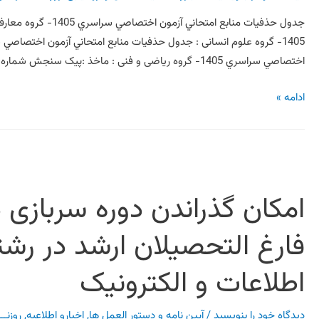
جدول حذفيات منابع ام
اختصاصي سراسري 1405- گروه ریاضی و فنی‏ : ماخذ :پیک سنجش شماره 1464– …
ادامه »
امکان گذراندن دوره سربازی در
فارغ التحصیلان ارشد در رشته
اطلاعات و الکترونيک
دیدگاه‌ خود را بنویسید
/
آیین نامه و دستور العمل ها
,
اخبارو اطلاعیه
,
روزنـــ