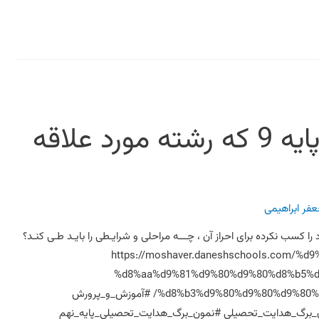
پاسخ به سوال : دانش آموز پایه 9 که رشته مورد علاقه
فر ابراهیمی
 آموز پایه 9 که رشته مورد علاقه خود را کسب نکرده برای احراز آن ، چـــه مراحلی و شرایـطی را بایـد طـی کنـد؟
https://moshaver.daneshschools.com/%d9%b-
%d8%aa%d9%81%d9%80%d9%80%d8%b5%d
%d8%b3%d9%80%d9%80%d9%80%d9%88%d8%a7%d9%84-%d8%b9%d9%80%d9%80%d9%85%d9%80/ #آموزش_و_پرورش
_برگ_هدایت_تحصیلی #نمون_برگ_هدایت_تحصیلی_پایه_نهم