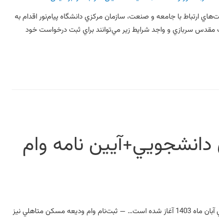
دانشگاه پيام‌نور امريه سربازي مي پذيرد در راستاي پشتيباني و تقويت فعاليت‌هاي ارتباط با جامعه و صنعت، سازمان مرکزي دانشگاه پيا‎م‌نور اقدام به
جذب نيروي امريه خدمت سربازي کرده است. لذا مشمولان آماده به خدمت مقدس سربازي و واجد شرايط زير مي‌‎توانند براي ثبت درخواست خود
دانشجويي+آیین نامه وام
— ثبت‌نام وام‌هاي دانشجويي (تحصيلي، ضروري) به جز وام شهريه از ابتداي آبان ماه 1403 آغاز شده است… — ثبت‌نام وام وديعه مسکن متاهلي نيز