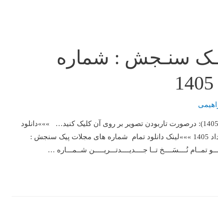
ــک سنـجش : شماره
اهیمی
تصویرصفحه اول جدیدترین نسخه (شماره 1474مورخ دوشنبه-4- خرداد1405): درصورت تاربودن تصویر بر روی آن کلیک کنید… »»»دانلود
جدیدترین و آخرین شماره : پیک سنجش – شماره 1474- دوشنبه-4- خرداد 1405 »»»لینک دانلود تمام شماره های مجلات پیک سنجش :
تمــام نُــــسَــــخ تــا جــــدیــــدتـــریـــــن شــمـــاره …