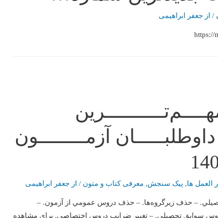
/ از
جعفر ابراهیمی
هــــم‌تــــــــــرين
داوطلبـــــان آزمــــــــون
ر العمل ها
,
پیک سنجش
,
معرفی کتاب و متون
/ از
جعفر ابراهیمی
14: – تاثير قطعي سوابق تحصيلي. – حذف زيرگروه‌ها. – حذف دروس عمومي از آزمون. –
ب دروس سوابق تحصيلي. – تغيير ضرايب دروس اختصاصي. براي مشاهده