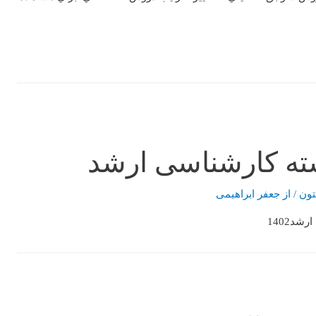
شته کارشناسی ارشد
تون
/ از
جعفر ابراهیمی
د1402