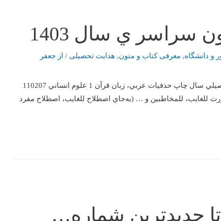
سراسر ي سال 1403‏
ر و دانشگاه
,
معرفی کتاب و متون
,
هدایت تحصیلی
/ از
جعفر
دروس تخصصي رشته ادبيات و علوم انساني نام کتاب کد کتاب پايه تحصيلي سال چاپ حذفيات عربي، زبان قرآن 1 علوم انساني 110207
 للغايب، للمخاطبين و … (به‌جاي اصطلاح للغايب، اصطلاح مفرد
ا جدیدترین شماره…