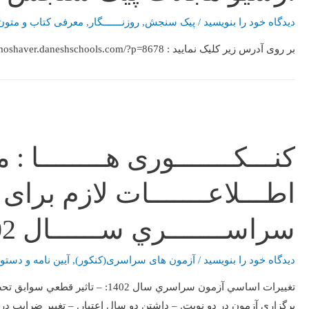
دیدگاه‌ خود را بنویسید
/
پیک سنجش
,
روزنـــــــگار
,
معرفی کتاب و متون
بر روی آدرس زیر کلیک نمایید : https://moshaver.daneshschools.com/?p=8678
کنـــکـــــــوری هــــــــا : م
اطـــلاعـــــــات لازم برای 
سراســـــــري ســــــال 1402
دیدگاه‌ خود را بنویسید
/
آزمون های سراسری(کنکور)
,
آیین نامه و دستو
تغييرات اساسي آزمون سراسري سال 02
برگزاري آزمون در دو نوبت. – داشتن دو سال اعتبار. – تغيير ضراي