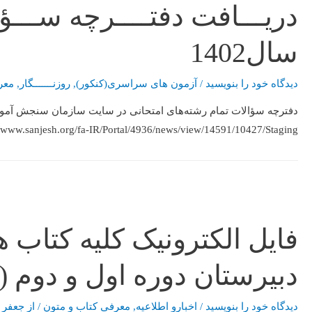
دریـــافت دفتــــرچه ســـؤا
سال1402
دیدگاه‌ خود را بنویسید
/
آزمون های سراسری(کنکور)
,
روزنـــــــگار
,
معر
دفترچه سؤالات تمام رشته‌های امتحانی در سایت سازمان سنجش آموز
//www.sanjesh.org/fa-IR/Portal/4936/news/view/14591/10427/Staging
فایل الکترونیک کلیه کتاب
دبیرستان دوره اول و دوم (سال ت
دیدگاه‌ خود را بنویسید
/
اخبارو اطلاعیه
,
معرفی کتاب و متون
/ از
جعفر 