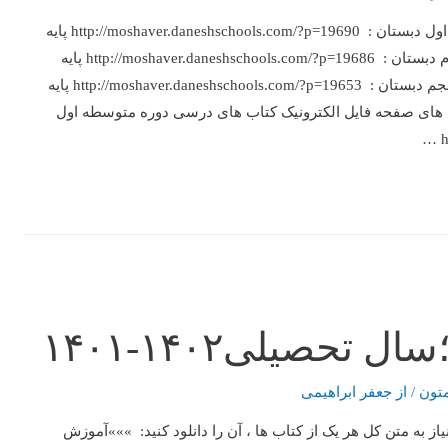
آدرس های صفحه فایل الکترونیک کتاب های درسی دوره دبستان : پایه اول دبستان : http://moshaver.daneshschools.com/?p=19690 پایه
دوم دبستان : http://moshaver.daneshschools.com/?p=19688 پایه سوم دبستان : http://moshaver.daneshschools.com/?p=19686 پایه
چهارم دبستان : http://moshaver.daneshschools.com/?p=19673 پایه پنجم دبستان : http://moshaver.daneshschools.com/?p=19653 پایه
: http://moshaver.daneshschools.com/?p=19611 آدرس های صفحه فایل الکترونیک کتاب های درسی دوره متوسطه اول
تون
/ از
جعفر ابراهیمی
مجموعاً 5 جلد کتاب)؛ در صورت نیاز به متن کل هر یک از کتاب ها ، آن را دانلود کنید: »»»آموزش