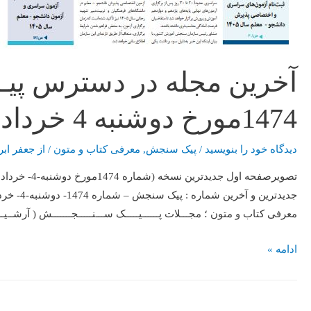
آخرین مجله در دسترس پی
1474مورخ دوشنبه 4 خرداد 1405
دیدگاه‌ خود را بنویسید
/
پیک سنجش
,
معرفی کتاب و متون
/ از
جعفر ابر
معرفی کتاب و متون ؛ مجـــلات پــــــیـــــک ســـنـــــجـــــــش ( آرشــیــــو 
ادامه »