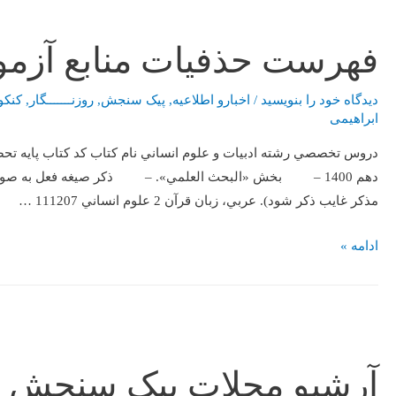
فهرست حذفيات منابع آزمون 
دیدگاه‌ خود را بنویسید
/
اخبارو اطلاعیه
,
پیک سنجش
,
روزنـــــــگار
,
کنکو
ابراهیمی
دهم 1400 – بخش «البحث العلمي». – ذکر صيغه فعل به صورت
مذکر غايب ذکر شود). عربي، زبان قرآن 2 علوم انساني 111207 …
ادامه »
آرشیو مجلات پیک سنجش ت