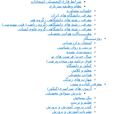
شرایط فارغ التحصیلی-امتحانات
نظام وظیفه-سربازی
جلسات مشاوره
معرفی دانشگاه های ایران
معرفی رشته های دانشگاهی / گروه هنر
معرفی رشته های دانشگاهی-گروه ریاضی( فنی مهندسی)
معرفی رشته های دانشگاهی-گروه علوم انسانی
مقــــــــالات هدایت تحصیلی
روزنـــــــگار
امتحان و ارزشیابی
تربیتی و روان شناسی
دسته‌بندی نشده
سال جدید؛ فرصت های نو
فوق برنامه مدرسه(پرورشی)
کنکور و دانشگاه
معلم و کلاس
هدایت تحصیلی
مهارت های زندگی
معرفی کتاب و متون
آزمون های سراسری(کنکور)
پذیرش سوابق تحصیلی
پیک سنجش
تعلیم و تربیت
کتب درسی آموزش و پرورش
نشریات آموزش و پرورش