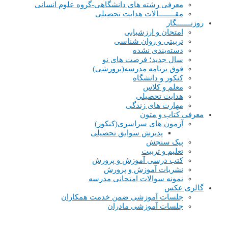
معرفی رشته های دانشگاهی-گروه علوم انسانی
مقــــــــالات هدایت تحصیلی
روزنـــــــگار
امتحان و ارزشیابی
تربیتی و روان شناسی
دسته‌بندی نشده
سال جدید؛ فرصت های نو
فوق برنامه مدرسه(پرورشی)
کنکور و دانشگاه
معلم و کلاس
هدایت تحصیلی
مهارت های زندگی
معرفی کتاب و متون
آزمون های سراسری(کنکور)
پذیرش سوابق تحصیلی
پیک سنجش
تعلیم و تربیت
کتب درسی آموزش و پرورش
نشریات آموزش و پرورش
نمونه سوالات امتحانی مدرسه
گالری عکس
جلسات آموزشی ضمن خدمت همکاران
جلسات آموزشی مادران