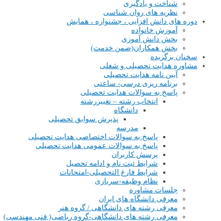
شناخت و یادگیری
نظریه های روان شناسی
دوره های دانش افزایی ، جشنواره ، همایش
آموزش خانواده
بخش دانش آموزی
بخش همکاران(ضمن خدمت)
سخنان برگزیده
مشاوره هدایت تحصیلی و شغلی
آیین نامه هدایت تحصیلی
برنامه ریزی درسی- ساعتی
پاسخ به سوالات هدایت تحصیلی
انتخاب رشته – تغییررشته
دانشگاه
پذیرش سوابق تحصیلی
مدرسه
پاسخ به سوالات اختصاصی هدایت تحصیلی
پاسخ به سوالات عمومی هدایت تحصیلی
پرسش کاربران
شرایط ثبت نام و ادامه تحصیل
شرایط فارغ التحصیلی-امتحانات
نظام وظیفه-سربازی
جلسات مشاوره
معرفی دانشگاه های ایران
معرفی رشته های دانشگاهی / گروه هنر
معرفی رشته های دانشگاهی-گروه ریاضی( فنی مهندسی)