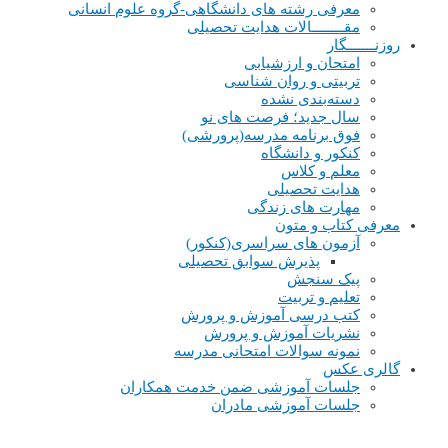
معرفی رشته های دانشگاهی-گروه علوم انسانی
مقــــــــالات هدایت تحصیلی
روزنـــــــگار
امتحان و ارزشیابی
تربیتی و روان شناسی
دسته‌بندی نشده
سال جدید؛ فرصت های نو
فوق برنامه مدرسه(پرورشی)
کنکور و دانشگاه
معلم و کلاس
هدایت تحصیلی
مهارت های زندگی
معرفی کتاب و متون
آزمون های سراسری(کنکور)
پذیرش سوابق تحصیلی
پیک سنجش
تعلیم و تربیت
کتب درسی آموزش و پرورش
نشریات آموزش و پرورش
نمونه سوالات امتحانی مدرسه
گالری عکس
جلسات آموزشی ضمن خدمت همکاران
جلسات آموزشی مادران