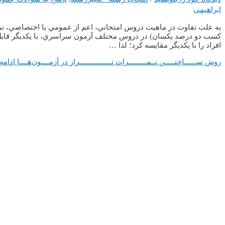
ابراهیمی
به علت تفاوت در ماهيت دروس امتحاني، اعم از عمومي يا اختصاصي، نمرات
کسب دو درصد يکسان) در دروس مختلف آزمون سراسري، با يکديگر قابل‌ م
افراد را با يکديگر مقايسه کرد؛ لذا …
روش ســــــاختـــــن نــمـــــــــرات تــــــــــــــــراز در آزمــــون‌هــــا
ادامه 