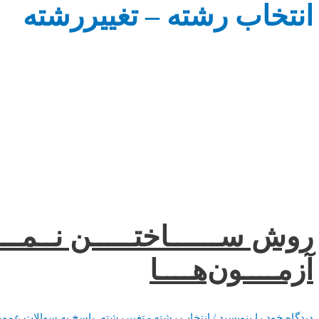
انتخاب رشته – تغییررشته
روش ســــــاختـــــن نــمـــــ
آزمــــون‌هــــا
دیدگاه‌ خود را بنویسید
/
انتخاب رشته - تغییررشته
,
پاسخ به سوالات عمو