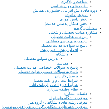
شناخت و یادگیری
نظریه های روان شناسی
دوره های دانش افزایی ، جشنواره ، همایش
آموزش خانواده
بخش دانش آموزی
بخش همکاران(ضمن خدمت)
سخنان برگزیده
مشاوره هدایت تحصیلی و شغلی
آیین نامه هدایت تحصیلی
برنامه ریزی درسی- ساعتی
پاسخ به سوالات هدایت تحصیلی
انتخاب رشته – تغییررشته
دانشگاه
پذیرش سوابق تحصیلی
مدرسه
پاسخ به سوالات اختصاصی هدایت تحصیلی
پاسخ به سوالات عمومی هدایت تحصیلی
پرسش کاربران
شرایط ثبت نام و ادامه تحصیل
شرایط فارغ التحصیلی-امتحانات
نظام وظیفه-سربازی
جلسات مشاوره
معرفی دانشگاه های ایران
معرفی رشته های دانشگاهی / گروه هنر
معرفی رشته های دانشگاهی-گروه ریاضی( فنی مهندسی)