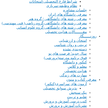
شرایط فارغ التحصیلی-امتحانات
نظام وظیفه-سربازی
جلسات مشاوره
معرفی دانشگاه های ایران
معرفی رشته های دانشگاهی / گروه هنر
معرفی رشته های دانشگاهی-گروه ریاضی( فنی مهندسی)
معرفی رشته های دانشگاهی-گروه علوم انسانی
مقــــــــالات هدایت تحصیلی
روزنـــــــگار
امتحان و ارزشیابی
تربیتی و روان شناسی
دسته‌بندی نشده
سال جدید؛ فرصت های نو
فوق برنامه مدرسه(پرورشی)
کنکور و دانشگاه
معلم و کلاس
هدایت تحصیلی
مهارت های زندگی
معرفی کتاب و متون
آزمون های سراسری(کنکور)
پذیرش سوابق تحصیلی
پیک سنجش
تعلیم و تربیت
کتب درسی آموزش و پرورش
نشریات آموزش و پرورش