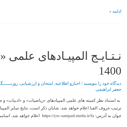
ادامه »
نـتـایـج المپیـادهای علمی 
1400
دیدگاه‌ خود را بنویسید
/
اخبارو اطلاعیه
,
امتحان و ارزشیابی
,
روزنـــــــگا
جعفر ابراهیمی
ترتیب حروف الفبا اعلام خواهد شد. شایان ذکر است، نتایج سایر المپ
جوان به آدرس: https://ysc-sampad.medu.ir/fa اعلام خواهد شد. اسامی مدال آوران المپیاد ریاضی …