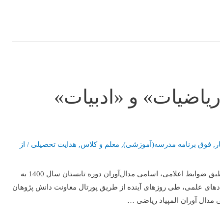
«ریاضیات» و «ادبیات»
ر
,
فوق برنامه مدرسه(آموزشی)
,
معلم و کلاس
,
هدایت تحصیلی
/ از
به استناد نظر کمیته های علمی المپیادهای «ریاضیات» و «ادبیات» و طبق ضوابط اعلامی، اسامی مدال‌آوران دوره‌ تابستان سال 1400 به
یادهای علمی، طی روزهای آینده از طریق پورتال معاونت دانش پژوهان