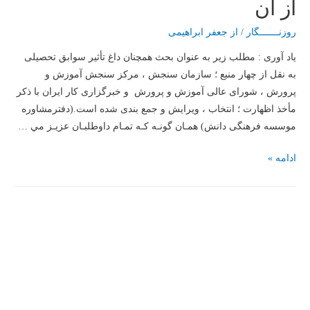
از آن
خسرو
باقری)
روزنـــــــگار
/ از
جعفر ابراهیمی
یاد آوری : مطلب زیر به عنوان بحث همچنان داغ تأثیر سوابق تحصیلی
به نقل از چهار منبع ؛ سازمان سنجش ، مرکز سنجش آموزش و
پرورش ، شورای عالی آموزش و پرورش و خبرگزاری کار ایران با ذکر
مأخذ اظهارت ؛ انتخاب ، ویرایش و جمع بندی شده است.(دفترمشاوره
موسسه فرهنگی دانش) همـان گونـه كـه تمـام داوطلبـان عزيـز مي …
چند
ادامه »
نكته
دربارة
آخرين
مصوبات
شوراي
سنجش
و
پذيرش