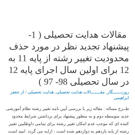
زندگی/
قسمت
هشتم
:
مقالات هدایت تحصیلی ( 1-
شناخت
پیشنهاد تجدید نظر در مورد حذف
هیجان
و
محدودیت تغییر رشته از پایه 11 به
راه
12 برای اولین سال اجرای پایه 12
های
مدیریت
در سال تحصیلی 98- 97 )
و
کارکرد
روزنـــــــگار
,
مقــــــــالات هدایت تحصیلی
,
هدایت تحصیلی
/ از
جعفر
مناسب
ابراهیمی
آن
طــرح مساله : مقاله زیر با بررسی آیین نامه تغییر رشته نظام آموزشی
(7
جدید متوسطه دوم و به منظور پیشنهاد برای برداشتن شرایط محدود
–
کننده ای که موجب عدم امکان تغییر رشته برای تمامی داوطلبین تغییر
مراحل
رشته از پایه یازدهم به دوازدهم شده است ، ارایه می گردد. امید است