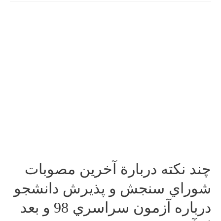
از
معنا
درمانی؛
تحلیلی
بر
معنا
و
فلسفه
وجودی
مشکلات،
حوادث
سخت
و
چند نكته دربارة آخرين مصوبات
تلخ
(مقاله
شوراي سنجش و پذيرش دانشجو
ای
از
درباره آزمون سراسري 98 و بعد
دکتر