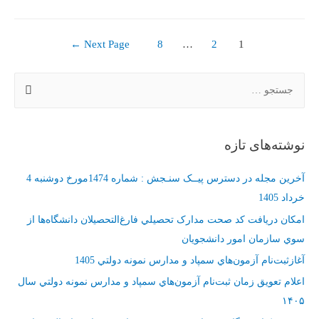
امتحان
؛
صفحه‌بندی
توصیه
←
Next Page
8
…
2
1
هایی
نوشته‌ها
به
ج
دانش
س
آموزان،اولیاء
ت
محترم
ج
نوشته‌های تازه
و
و
معلمان
ب
آخرین مجله در دسترس پیــک سنـجش : شماره 1474مورخ دوشنبه 4
گرامی(3-
ر
خرداد 1405
پژوهش
ا
امکان دريافت کد صحت مدارک تحصيلي فارغ‌التحصيلان دانشگاه‌ها از
های
ی
انجام
سوي سازمان امور دانشجويان
:
شده)
آغازثبت‌نام آزمون‌هاي سمپاد و مدارس نمونه دولتي 1405
اعلام تعويق زمان ثبت‌نام آزمون‌هاي سمپاد و ‌مدارس نمونه دولتي سال
۱۴۰۵‏