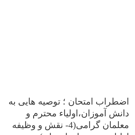
به
دانش
آموزان،اولیاء
محترم
و
معلمان
گرامی(5-
نقش
و
وظیفه
دبیران
و
ستاداجرایی
اضطراب امتحان ؛ توصیه هایی به
مدارس)
دانش آموزان،اولیاء محترم و
معلمان گرامی(4- نقش و وظیفه