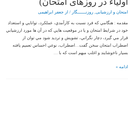
اولیاء در روزهای امتحان)
امتحان و ارزشیابی
,
روزنـــــــگار
/ از
جعفر ابراهیمی
مقدمه : هنگامي كه فرد نسبت به كارآمدي، عملكرد، توانايي و استعداد
خود در شرايط امتحان و يا در موقعيت هايي كه در آن ها مورد ارزشيابي
قرار مي گيرد، دچار نگراني، تشويش و ترديد شود مي توان از
اضطراب امتحان سخن گفت…اضطراب، نوعي احساس تعميم يافته
بسيار ناخوشايند و اغلب مبهم است كه با …
اضطراب
ادامه »
امتحان
؛
توصیه
هایی
به
دانش
آموزان،اولیاء
محترم
و