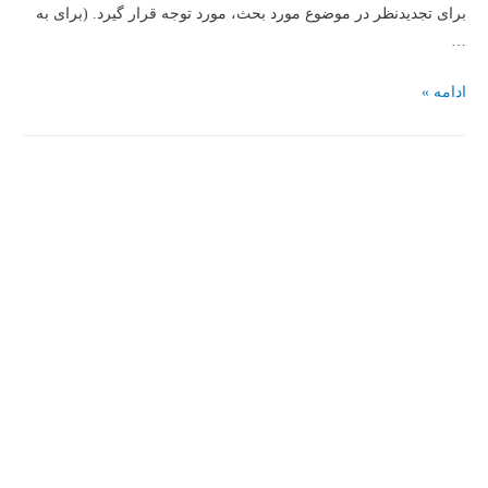
هیجان
برای تجدیدنظر در موضوع مورد بحث، مورد توجه قرار گیرد. (برای به
خشم)
…
مقالات
ادامه »
هدایت
تحصیلی
(
1-
پیشنهاد
تجدید
نظر
در
مورد
حذف
محدودیت
تغییر
رشته
از