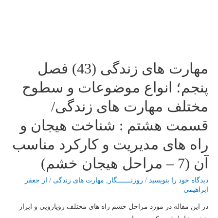
مختلف
مهارت
های
زندگی/
قسمت
هشتم
مهارت های زندگی (43) فصل
:
پنجم؛ انواع موضوعات و سطوح
شناخت
هیجان
مختلف مهارت های زندگی/
و
قسمت هشتم : شناخت هیجان و
راه
های
راه های مدیریت و کارکرد مناسب
مدیریت
آن (7 – مراحل هیجان خشم)
و
کارکرد
دیدگاه‌ خود را بنویسید
/
روزنـــــــگار
,
مهارت های زندگی
/ از
جعفر
مناسب
ابراهیمی
آن
در این مقاله در مورد مراحل خشم راه های مختلف رویارویی و ابراز
(8