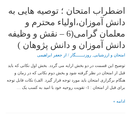
پایه
اضطراب امتحان ؛ توصیه هایی به
11
به
دانش آموزان،اولیاء محترم و
12
معلمان گرامی(6 – نقش و وظیفه
برای
اولین
دانش آموزان و دانش پژوهان )
سال
اجرای
امتحان و ارزشیابی
,
روزنـــــــگار
/ از
جعفر ابراهیمی
پایه
توضیح این قسمت در دو بخش ارایه می گردد. بخش اول نکاتی که باید
12
قبل از امتحان در نظر گرفته شود و بخش دوم نکاتی که در زمان و
در
هنگام برگزاری امتحان باید مورد توجه قرار گیرد. الف) نکات قابل توجه
سال
برای قبل از امتحان : 1- تقویت روحیه خود با امید به کسب یک …
تحصیلی
98-
اضطراب
ادامه »
97
امتحان
)
؛
توصیه
هایی