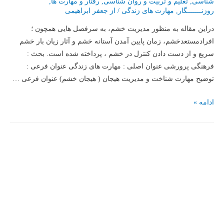
شناسی
,
تعلیم و تربیت و روان شناسی
,
رفتار و مهارت ها
,
روزنـــــــگار
,
مهارت های زندگی
/ از
جعفر ابراهیمی
دراین مقاله به منظور مدیریت خشم، به سرفصل هایی همچون ؛
افرادمستعدخشم، زمان پایین آمدن آستانه خشم و آثار زیان بار خشم
سریع و از دست دادن کنترل در خشم ، پرداخته شده است. بحث :
فرهنگی پرورشی عنوان اصلی : مهارت های زندگی عنوان فرعی :
توضیح مهارت شناخت و مدیریت هیجان ( هیجان خشم) عنوان فرعی …
مهارت
ادامه »
های
زندگی
(44)
فصل
پنجم؛
انواع
موضوعات
و
سطوح