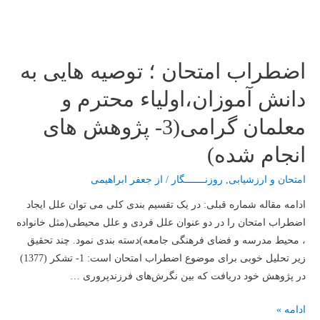
معلمان
گرامی(4-
نقش
اضطراب امتحان ؛ توصیه هایی به
و
وظیفه
دانش آموزان،اولیاء محترم و
اولیاء
معلمان گرامی(3- پژوهش های
در
روزهای
انجام شده)
امتحان)
امتحان و ارزشیابی
,
روزنـــــــگار
/ از
جعفر ابراهیمی
ادامه مقاله شماره قبلی: در یک تقسیم بندی کلی می توان علل ایجاد
اضطراب امتحان را در دو عنوان علل فردی و علل محیطی(مثل خانواده
، محیط مدرسه و فضای فرهنگی جامعه)دسته بندی نمود. چند تحقیق
زیر تحلیل خوبی برای موضوع اضطراب امتحان است: 1- تشکر (1377)
در پژوهش خود دریافت که بین نگرش‌های فرزندپروری …
اضطراب
ادامه »