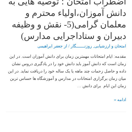
اضطراب امتحان ؛ توصیه هایی به
دانش آموزان،اولیاء محترم و
معلمان گرامی(5- نقش و وظیفه
دبیران و ستاداجرایی مدارس)
امتحان و ارزشیابی
,
روزنـــــــگار
/ از
جعفر ابراهیمی
مقدمه: ایام امتحانات مهمترین زمان برای دانش آموزان است. در این
زمان است که دانش آموز باید دانش خود را در یادگیری دروس نشان
داده و حاصل زحمات چند ماهه یا یک ساله خود را دریافت نماید. در این
میان زمان برگزاری امتحانات در مدارس و آموزشگاه ها حساس ترین
زمان این ایام برای دانش …
اضطراب
ادامه »
امتحان
؛
توصیه
هایی