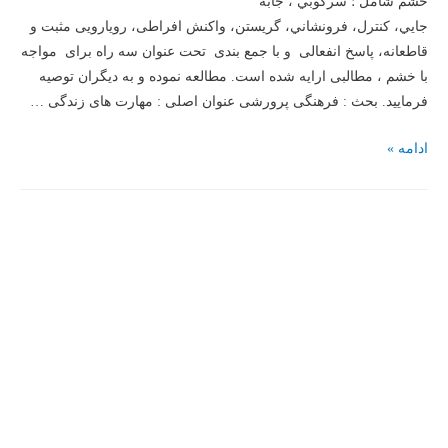
خشم شامل ؛ سركوبي ، جابه
–
جايي، كنترل، فرونشاني، گريستن، واکنش افراطی، رویارویی مثبت و
آثار
قاطعانه، پاسخ انفعالی و با جمع بندی تحت عنوان سه راه برای مواجه
هیجان
با خشم ، مطالبی ارایه شده است. مطالعه نموده و به دیگران توصیه
خشم
فرمایید. بحث : فرهنگی پرورشی عنوان اصلی : مهارت های زندگی …
)
مهارت
ادامه »
های
زندگی
(43)
فصل
پنجم؛
انواع
موضوعات
و
سطوح
مختلف
مهارت
های