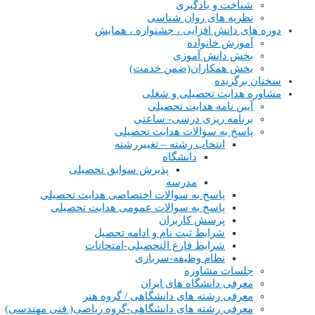
شناخت و یادگیری
نظریه های روان شناسی
دوره های دانش افزایی ، جشنواره ، همایش
آموزش خانواده
بخش دانش آموزی
بخش همکاران(ضمن خدمت)
سخنان برگزیده
مشاوره هدایت تحصیلی و شغلی
آیین نامه هدایت تحصیلی
برنامه ریزی درسی- ساعتی
پاسخ به سوالات هدایت تحصیلی
انتخاب رشته – تغییررشته
دانشگاه
پذیرش سوابق تحصیلی
مدرسه
پاسخ به سوالات اختصاصی هدایت تحصیلی
پاسخ به سوالات عمومی هدایت تحصیلی
پرسش کاربران
شرایط ثبت نام و ادامه تحصیل
شرایط فارغ التحصیلی-امتحانات
نظام وظیفه-سربازی
جلسات مشاوره
معرفی دانشگاه های ایران
معرفی رشته های دانشگاهی / گروه هنر
معرفی رشته های دانشگاهی-گروه ریاضی( فنی مهندسی)