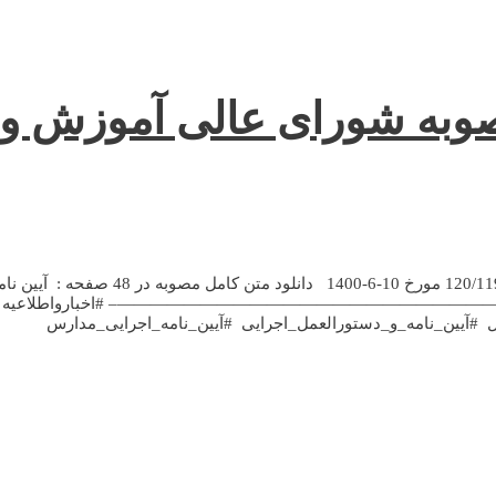
صوبه شورای عالی آموزش و
…مصوبه چهل و یکمین جلسه( 41) مورخ 1400 /5/10-ابلاغیه شماره 120/119110 مورخ 10-6-1400 دانلود متن کامل مصوبه در 48 صفحه 
عالی آپ ————————————————————————————————– #اخبارواطلاعیه
آیین_­نامه­_و_دستورالعمل­_اجرایی #آیین_­نامه­_اجرایی_مدارس