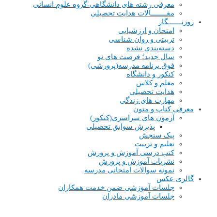
معرفی رشته های دانشگاهی-گروه علوم انسانی
مقــــــــالات هدایت تحصیلی
روزنـــــــگار
امتحان و ارزشیابی
تربیتی و روان شناسی
دسته‌بندی نشده
سال جدید؛ فرصت های نو
فوق برنامه مدرسه(پرورشی)
کنکور و دانشگاه
معلم و کلاس
هدایت تحصیلی
مهارت های زندگی
معرفی کتاب و متون
آزمون های سراسری(کنکور)
پذیرش سوابق تحصیلی
پیک سنجش
تعلیم و تربیت
کتب درسی آموزش و پرورش
نشریات آموزش و پرورش
نمونه سوالات امتحانی مدرسه
گالری عکس
جلسات آموزشی ضمن خدمت همکاران
جلسات آموزشی مادران