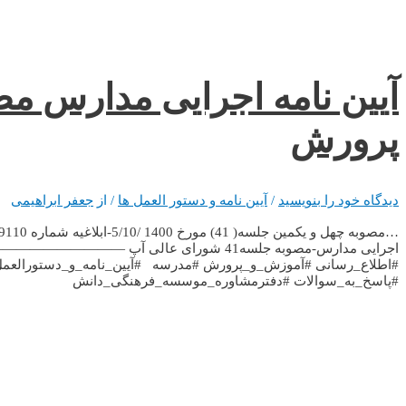
آیین نامه اجرایی مدارس م
پرورش
دیدگاه‌ خود را بنویسید
/
آیین نامه و دستور العمل ها
/ از
جعفر ابراهیمی
اجرایی مدارس-مصوبه جلسه41 شورای 
#اطلاع_رسانی #آموزش_و_پرورش #مدرسه #آیین_­نامه­_و_دستورالعمل­ #
#پاسخ_به_سوالات #دفترمشاوره_موسسه_فرهنگی_دانش