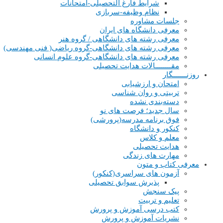
شرایط فارغ التحصیلی-امتحانات
نظام وظیفه-سربازی
جلسات مشاوره
معرفی دانشگاه های ایران
معرفی رشته های دانشگاهی / گروه هنر
معرفی رشته های دانشگاهی-گروه ریاضی( فنی مهندسی)
معرفی رشته های دانشگاهی-گروه علوم انسانی
مقــــــــالات هدایت تحصیلی
روزنـــــــگار
امتحان و ارزشیابی
تربیتی و روان شناسی
دسته‌بندی نشده
سال جدید؛ فرصت های نو
فوق برنامه مدرسه(پرورشی)
کنکور و دانشگاه
معلم و کلاس
هدایت تحصیلی
مهارت های زندگی
معرفی کتاب و متون
آزمون های سراسری(کنکور)
پذیرش سوابق تحصیلی
پیک سنجش
تعلیم و تربیت
کتب درسی آموزش و پرورش
نشریات آموزش و پرورش