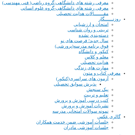
معرفی رشته های دانشگاهی-گروه ریاضی( فنی مهندسی)
معرفی رشته های دانشگاهی-گروه علوم انسانی
مقــــــــالات هدایت تحصیلی
روزنـــــــگار
امتحان و ارزشیابی
تربیتی و روان شناسی
دسته‌بندی نشده
سال جدید؛ فرصت های نو
فوق برنامه مدرسه(پرورشی)
کنکور و دانشگاه
معلم و کلاس
هدایت تحصیلی
مهارت های زندگی
معرفی کتاب و متون
آزمون های سراسری(کنکور)
پذیرش سوابق تحصیلی
پیک سنجش
تعلیم و تربیت
کتب درسی آموزش و پرورش
نشریات آموزش و پرورش
نمونه سوالات امتحانی مدرسه
گالری عکس
جلسات آموزشی ضمن خدمت همکاران
جلسات آموزشی مادران