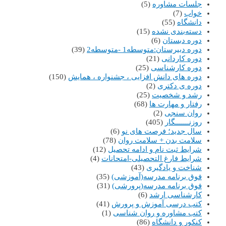
جلسات مشاوره
(5)
خواب
(7)
دانشگاه
(55)
دسته‌بندی نشده
(15)
دوره دبستان
(6)
دوره دبیرستان:متوسطه1 -متوسطه2
(39)
دوره کاردانی
(21)
دوره کارشناسی
(25)
دوره های دانش افزایی ، جشنواره ، همایش
(150)
دوره ی دکتری
(2)
رشد و شخصیت
(25)
رفتار و مهارت ها
(68)
روان سنجی
(2)
روزنـــــــگار
(405)
سال جدید؛ فرصت های نو
(6)
سلامت بدن + سلامت روان
(78)
شرایط ثبت نام و ادامه تحصیل
(12)
شرایط فارغ التحصیلی-امتحانات
(4)
شناخت و یادگیری
(43)
فوق برنامه مدرسه(آموزشی)
(35)
فوق برنامه مدرسه(پرورشی)
(31)
کارشناسی ارشد
(6)
کتب درسی آموزش و پرورش
(41)
کتب مشاوره و روان شناسی
(1)
کنکور و دانشگاه
(86)