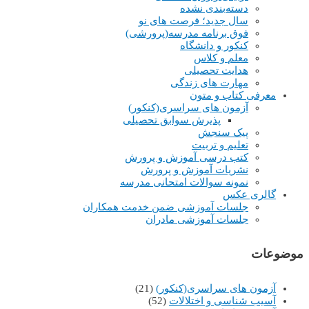
دسته‌بندی نشده
سال جدید؛ فرصت های نو
فوق برنامه مدرسه(پرورشی)
کنکور و دانشگاه
معلم و کلاس
هدایت تحصیلی
مهارت های زندگی
معرفی کتاب و متون
آزمون های سراسری(کنکور)
پذیرش سوابق تحصیلی
پیک سنجش
تعلیم و تربیت
کتب درسی آموزش و پرورش
نشریات آموزش و پرورش
نمونه سوالات امتحانی مدرسه
گالری عکس
جلسات آموزشی ضمن خدمت همکاران
جلسات آموزشی مادران
موضوعات
آزمون های سراسری(کنکور)
(21)
آسیب شناسی و اختلالات
(52)