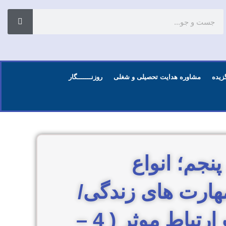
زیده
مشاوره هدایت تحصیلی و شغلی
روزنـــــــگار
ی (28) فصل پنجم؛ انواع
ارت های زندگی/
قسمت ششم : توضیح مهارت ارتباط موثر ( 4 –