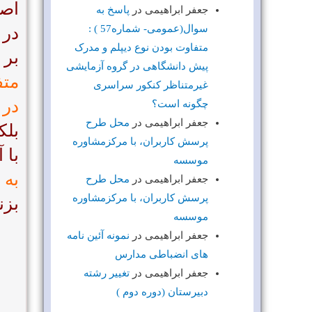
اصل
جعفر ابراهیمی
در
پاسخ به
سوال(عمومی- شماره57 ) :
در 
متفاوت بودن نوع دیپلم و مدرک
بر 
پیش دانشگاهی در گروه آزمایشی
متف
غیرمتناظر کنکور سراسری
در 
چگونه است؟
جعفر ابراهیمی
در
محل طرح
بلک
پرسش کاربران، با مرکزمشاوره
با 
موسسه
به 
جعفر ابراهیمی
در
محل طرح
پرسش کاربران، با مرکزمشاوره
بزن
موسسه
جعفر ابراهیمی
در
نمونه آئین نامه
های انضباطی مدارس
جعفر ابراهیمی
در
تغییر رشته
دبیرستان (دوره دوم )