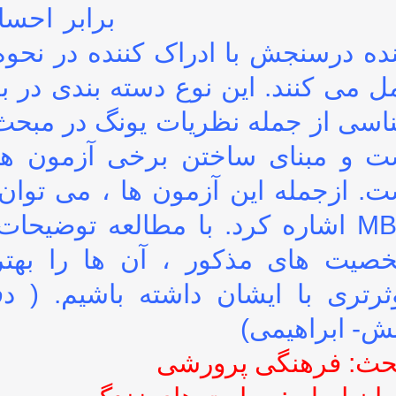
برابر اح
نده درسنجش با ادراک کننده در نحوه
ل می کنند. این نوع دسته بندی در 
اسی از جمله نظریات یونگ در مبحث
ت و مبنای ساختن برخی آزمون ها
ت. ازجمله این آزمون ها ، می توا
MBTI اشاره کرد. با مطالعه توضیحا
صیت های مذکور ، آن ها را بهترش
ثرتری با ایشان داشته باشیم. ( 
ش- ابراهیمی)
حث: فرهنگی پرورشی