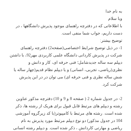
به نام خدا
وبا سلام
با اطلاعاتی که در دفترچه راهنمای موجود پذیرش دانشگاهها ، در
دست داریم، جواب شما منفی است.
توضیح بیشتر:
1- در ذیل توضیح شرایط اختصاصی(صفحه2) دفترچه راهنمای
شرکت در پذیرش کاردانی دانشگاه علمی کاربردی مهر92، با داشتن
دیپلم سه ساله جدیدشامل؛ فنی حرفه ای، کار و دانش و
نظری(ریاضی، تجربی، انسانی) و یا دیپلم نظام قدیم(چهار ساله یا
شش ساله نظری و فنی حرفه ای) می توان در در این پذیرش
شرکت کرد.
2- در جدول شماره 2 ( صفحه 8 و 9 و 10) دفترچه مذکور عناوین
رشته و دیپلم های مرتبط قابل قبول برای هریک از رشته ها، ذکر
شده است. رشته های مرتبط با کامپیوتر(با کد زیرگروه آموزشی
104 در جدول مذکور) دو نوع دیپلم مرتبط مورد پذیرش به نام
ریاضی و مهارتی کاردانش ، ذکر شده است. و دیپلم رشته انسانی