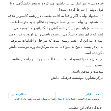
غیردولتی – غیر انتفاعی نیز داشتن مدرک دوره پیش دانشگاهی و یا
فوق دیپلم را شرط کرده است!
***پیشنهاد نهایی: اگر واقعا به ادامه تحصیل در رشته کامپیوتر علاقه
مند هستید، و دیپلم انسانی شما مربوط به نظام جدید متوسطه(سه
ساله است) باید دوره پیش دانشگاهی را بگذرانیدو ما توصیه می
کنیم که برای پیش دانشگاهی، رشته ریاضی را در اولویت قرار دهید.
البته لازمه این کار تغییر رشته است که مراحل و اقدامات مربوط
به آن در پست پاسخ به سوالات سایت مرکزمشاوره موسسه دانش،
ذکرشده است.
امید داریم که با توضیحات ما، انشاء الله به جواب و راه کار مناسب
رسیده باشید
سلامت و موفق باشید.
مرکزمشاوره موسسه فرهنگی دانش
مطلب قبلی
مطلب بعدی
پاسخ به سوال(عمومی- شماره53 ) : امکان تغییر رشته برای پایه سوم متوسطه با شروع سال تحصیلی
پاسخ به سوال(عمومی- شماره54 ) : ادامه تحصیل در رشته کامپیوتر، با داشتن دیپلم و پیش دانشگاهی در رشته ادبیات ؟
دیدگاه‌های این مطلب