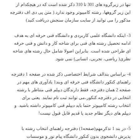
تنها در زیرگروه های 301 تا 310 ذکز شده است که در هیچکدام از
این زیر گروهها، رشته کامپیوتر وجود ندارد.( متن پی دی اف دفترچه
مذکور را می توانید از سایت سازمان سنجش دریافت کنید)
3- اینکه دانشگاه علمی کاربردی و دانشگاه فنی حرفه ای به هدف
ادامه تحصیل رشته های فنی برای شاخه کار و دانش و فنی حرفه
ای طراحی شده است. بنابراین اصولا شامل حال رشته های شاخه
نظری( ریاضی، تجربی، انسانی) نمی شود.
4- براساس بندالف شرایط اختصاصی ذکر شده در صفحه 1 دفترچه
راهنمای کنکور دانشگاه فنی حرفه ای وبند1 یادآوری های مهم در
صفحه 2 همان دفترچه، فقط دارندگان دیپلم فنی متناظر با رشته
انتخابی در دفترچه کنکور،می توانند ثبت نام نمایند. یعنی برای
انتخاب رشته کامپیوتر حتما باید دیپلم فنی کامپیوتر داشته باشید. و
دیپلم های دیگر نظام جدید یا قدیم قابل قبول نیست!
5- در بند 1 تذکرمهم(صفحه1) دفترجه راهنمای انتخاب رشته با
پذیرش دانشجوی بدون کنکور دانشگاه پیام نور و موسسات