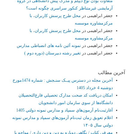
متفاوت بودن نوع دیپلم و مدرک پیش دانشگاهی در گروه
آزمایشی غیرمتناظر کنکور سراسری چگونه است؟
جعفر ابراهیمی
در
محل طرح پرسش کاربران، با
مرکزمشاوره موسسه
جعفر ابراهیمی
در
محل طرح پرسش کاربران، با
مرکزمشاوره موسسه
جعفر ابراهیمی
در
نمونه آئین نامه های انضباطی مدارس
جعفر ابراهیمی
در
تغییر رشته دبیرستان (دوره دوم )
آخرین مطالب
آخرین مجله در دسترس پیــک سنـجش : شماره 1474مورخ
دوشنبه 4 خرداد 1405
امکان دريافت کد صحت مدارک تحصيلي فارغ‌التحصيلان
دانشگاه‌ها از سوي سازمان امور دانشجويان
آغازثبت‌نام آزمون‌هاي سمپاد و مدارس نمونه دولتي 1405
اعلام تعويق زمان ثبت‌نام آزمون‌هاي سمپاد و ‌مدارس نمونه
دولتي سال ۱۴۰۵‏
معرفی کتاب / نگاهی دوباره به دین و دین داری / مواجه با