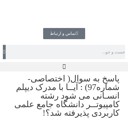
تماس و ارتباط
پاسخ به سوال( اختصاصی-
شماره97) : آیــا با مدرک دیپلم
انسـانی می شود رشته
کامپیوتــر دانشگاه جامع علمی
کاربردی پذیرفته شد؟!