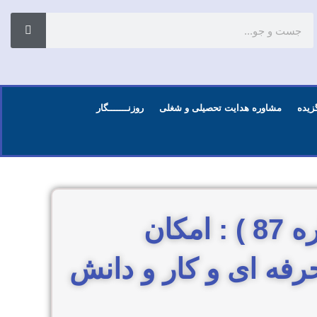
زیده
مشاوره هدایت تحصیلی و شغلی
روزنـــــــگار
پاسخ به سوال (عمومی- شماره 87 ) : امکان
فه ای و کار و دانش