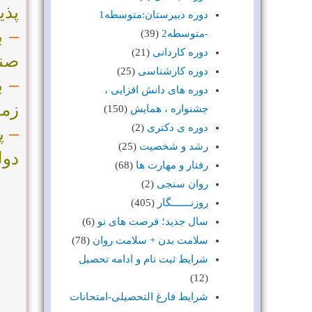
پذی
دوره دبیرستان:متوسطه1
–
با
-متوسطه2
(39)
دوره کاردانی
(21)
صنعت، کد
دوره کارشناسی
(25)
–
دوره های دانش افزایی ،
زما
جشنواره ، همایش
(150)
دوره ی دکتری
(2)
–
پذ
رشد و شخصیت
(25)
دول
رفتار و مهارت ها
(68)
روان سنجی
(2)
روزنـــــــگار
(405)
سال جدید؛ فرصت های نو
(6)
سلامت بدن + سلامت روان
(78)
شرایط ثبت نام و ادامه تحصیل
(12)
شرایط فارغ التحصیلی-امتحانات