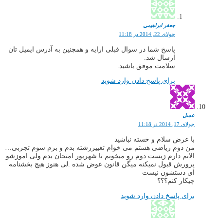
جعفر ابراهیمی
جولای 22, 2014 در 11:18
پاسخ شما در سوال قبلی ارایه و همچنین به آدرس ایمیل تان
ارسال شد.
سلامت موفق باشید.
برای پاسخ دادن وارد شوید
عسل
جولای 17, 2014 در 11:18
با عرض سلام و خسته نباشید
من دوم ریاضی هستم می خوام تغییررشته بدم و برم سوم تجربی…
الانم دارم زیست دوم رو میخونم تا شهریور امتحان بدم ولی اموزشو
پرورش قبول نمیکنه میگن قانون عوض شده .لی هنوز هیچ بخشنامه
ای دستشون نیست
چیکار کنم؟؟؟
برای پاسخ دادن وارد شوید