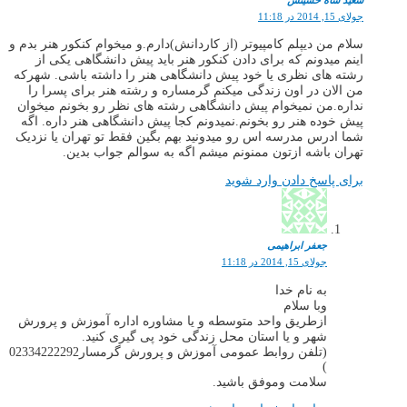
جولای 15, 2014 در 11:18
سلام من دیپلم کامپیوتر (از کاردانش)دارم.و میخوام کنکور هنر بدم و
اینم میدونم که برای دادن کنکور هنر باید پیش دانشگاهی یکی از
رشته های نظری یا خود پیش دانشگاهی هنر را داشته باشی. شهرکه
من الان در اون زندگی میکنم گرمساره و رشته هنر برای پسرا را
نداره.من نمیخوام پیش دانشگاهی رشته های نظر رو بخونم میخوان
پیش خوده هنر رو بخونم.نمیدونم کجا پیش دانشگاهی هنر داره. اگه
شما ادرس مدرسه اس رو میدونید بهم بگین فقط تو تهران یا نزدیک
تهران باشه ازتون ممنونم میشم اگه به سوالم جواب بدین.
برای پاسخ دادن وارد شوید
جعفر ابراهیمی
جولای 15, 2014 در 11:18
به نام خدا
وبا سلام
ازطریق واحد متوسطه و یا مشاوره اداره آموزش و پرورش
شهر و یا استان محل زندگی خود پی گیری کنید.
(تلفن روابط عمومی آموزش و پرورش گرمسار02334222292
)
سلامت وموفق باشید.