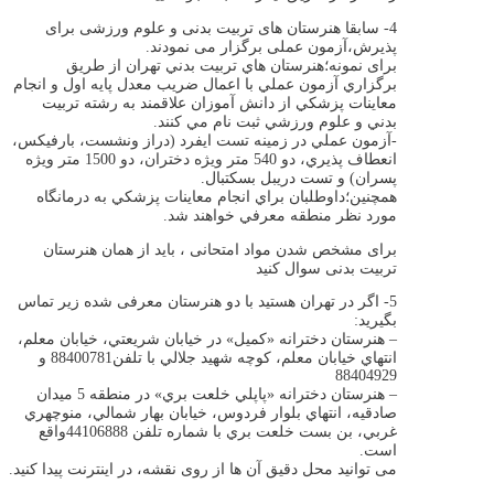
4- سابقا هنرستان های تربیت بدنی و علوم ورزشی برای
پذیرش،آزمون عملی برگزار می نمودند.
برای نمونه؛هنرستان هاي تربيت بدني تهران از طريق
برگزاري آزمون عملي با اعمال ضريب معدل پايه اول و انجام
معاينات پزشكي از دانش آموزان علاقمند به رشته تربيت
بدني و علوم ورزشي ثبت نام مي كنند.
-آزمون عملي در زمينه تست ايفرد (دراز ونشست، بارفيكس،
انعطاف پذيري، دو 540 متر ويژه دختران، دو 1500 متر ويژه
پسران) و تست دريبل بسكتبال.
همچنین؛داوطلبان براي انجام معاينات پزشكي به درمانگاه
مورد نظر منطقه معرفي خواهند شد.
برای مشخص شدن مواد امتحانی ، باید از همان هنرستان
تربیت بدنی سوال کنید
5- اگر در تهران هستید با دو هنرستان معرفی شده زیر تماس
بگیرید:
– هنرستان دخترانه «كميل» در خيابان شريعتي، خيابان معلم،
انتهاي خيابان معلم، كوچه شهید جلالي با تلفن88400781 و
88404929
– هنرستان دخترانه «پاپلي خلعت بري» در منطقه 5 ميدان
صادقيه، انتهاي بلوار فردوس، خيابان بهار شمالي، منوچهري
غربي، بن بست خلعت بري با شماره تلفن 44106888واقع
است.
می توانید محل دقیق آن ها از روی نقشه، در اینترنت پیدا کنید.