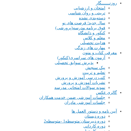
روزنـــــــگار
امتحان و ارزشیابی
تربیتی و روان شناسی
دسته‌بندی نشده
سال جدید؛ فرصت های نو
فوق برنامه مدرسه(پرورشی)
کنکور و دانشگاه
معلم و کلاس
هدایت تحصیلی
مهارت های زندگی
معرفی کتاب و متون
آزمون های سراسری(کنکور)
پذیرش سوابق تحصیلی
پیک سنجش
تعلیم و تربیت
کتب درسی آموزش و پرورش
نشریات آموزش و پرورش
نمونه سوالات امتحانی مدرسه
گالری عکس
جلسات آموزشی ضمن خدمت همکاران
جلسات آموزشی مادران
آیین نامه و دستور العمل ها
دوره دبستان
دوره دبیرستان:متوسطه1 -متوسطه2
دوره کاردانی