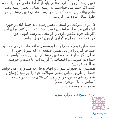
تغییر رشته وجود ندارد. منتهی باید از لحاظ علمی خود را آماده
کنید. اگر شما می خواستید به رشته انسانی تغییر رشته دهید،
واقع بینانه این است که باید دودرس امتحان تغییر رشته را در
طول سال آماده می کردید.
5- برای شرکت در امتحان تغییر رشته باید حتما قبلا در حوزه
امتحانی مربوط به امتحان تغییر رشته ثبت نام کنید. برای این
کار باید فرم عکس داری را از محل مدرسه کنونی خود
دریافت و به محل برگزاری آزمون تحویل نمایید.
»»» سایر توضیحات را به طورمفصل و اقدامات لازمی که باید
صورت گیرد را در ذیل همین صفحه ای که سوال خود را
مطرح کرده اید( صفحه تغییر رشته)و نیز در پست “پاسخ به
سوالات عمومی و اختصاصی” آورده ایم، با دقت و حوصله
مطالعه فرمایید.
همچنین؛ در صورت سوال و ابهام و نیاز به مشاوره ، می توانید
فقط از طریق تماس تلفنی سوالات خود را بپرسید.( زمان و
شماره های تماس، در نوار مشکی بالای سایت در قسمت
“تماس با ما” موجود است)
سلامت و موفق باشید.
برای پاسخ دادن وارد شوید
سيده حورا
جولای 19, 2014 در 11:18