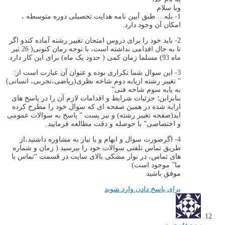
وبا سلام
1- بله… طبق آیین نامه هدایت تحصیلی دوره متوسطه ،
امکان آن وجود دارد.
2- باید خود را برای دروس امتحان تغییر رشته آماده کندو اگر
تا به حال اقدامی نداشته است، با توجه زمان کنونی( 26 تیر
ماه 93) مسلما زمان کمی ( حدود یک ماه) برای این کار دارد.
3- این سوال شما تکراری بوده و عنوان آن عبارت است از:
” تغییر رشته ازپایه دوم شاخه نظری(ریاضی،تجربی، انسانی)
به پایه سوم شاخه فنی”
بنابراین؛ جزئیات شرایط و اقدامات لازم آن را در پاسخ های
ارایه شده در همین صفحه ای که سوال خود را مطرح کرده
اید(صفحه تغییر رشته) و نیز پست ” پاسخ به سوالات عمومی
و اختصاصی” با حوصله و دقت مطالعه فرمایید.
4- اگرصورت سوال و ابهام و یا نیاز به مشاوره داشتید،از
طریق تماس تلفنی سوالات خود را بپرسید.( زمان و شماره
های تماس، در نوار مشکی بالای سایت در قسمت “تماس با
ما” موجود است)
موفق باشید
برای پاسخ دادن وارد شوید
سعید شاه حسینس