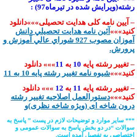
رشته(ویرایش شده در تیرماه97) :
– آیین نامه کلی هدایت تحصیلی»»»
دانلود
کنید»»»
آئين نامه هدايت تحصيلي دانش
آموزان مصوب 927 شوراي عالي آموزش و
پرورش.
– تغییر رشته پایه
10
به
11
»»»
دانلود
کنید»»»
شیوه نامه تغییر رشته پایه 10 به 11
– تغییر رشته پایه
11
به
12
»»»
دانلود
کنید»»»
دستورالعمل اصلاحیه تغییر رشته
درون شاخه ای (ویژه شاخه نظری)و
*** سایر موارد و توضیحات لازم در پست ” پاسخ به
سوالات “در دو بخش پاسخ به سوالات عمومی و
اختصاصی به تفصیل آمده است.