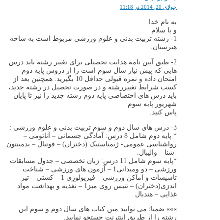
جولای 20, 2014 در 11:18
به نام خدا
و با سلام
1- رشته تربیت بدنی و علوم ورزشی مربوط است به شاخه
هنرستان.
2- طبق آیین نامه هدایت تحصیلی برای تغییر رشته باید درس
هایی که پیش نیاز سال سوم است را از دروس پایه دوم
امتحان داده و نمره قبولی حداقل 10 بگیرید. همچنین بعد از
کسب شرایط تغییررشته و در صورت تحصیل در رشته جدید،
باید درس های اختصاصی پایه دوم رشته جدید را نیز تا پایان
شهریور پایه سوم
پاس کنید.
3- درس های سال دوم و سوم تربیت بدنی و علوم ورزشی :
* پایه دوم شامل 8 درس: آمادگی جسمانی – آناتومی –
رواشناسی عمومی- ژیمناستیک (دختران) – فوتبال – بدمینتون
-شنا – والیبال.
*پایه سوم شامل 11 درس: زبان تخصصی – جدول مسابقات
ورزشی – دو ومیدانی1 – آزمون های ورزشی – شناخت
تاسیسات و اماکن ورزشی – فیزیولوژِی 1 – کشتی – تیر
اندزی(دختران) – تنیس روی میز1 – تغذیه و بهداشت مواد
غذایی – هندبال
»»» ضمنا؛ می توانید متن کتاب های سال دوم و سوم این
رشته را از طریق اینترنت جستجو نمایید.