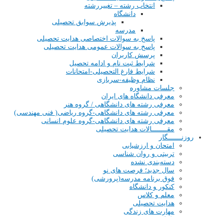
انتخاب رشته – تغییررشته
دانشگاه
پذیرش سوابق تحصیلی
مدرسه
پاسخ به سوالات اختصاصی هدایت تحصیلی
پاسخ به سوالات عمومی هدایت تحصیلی
پرسش کاربران
شرایط ثبت نام و ادامه تحصیل
شرایط فارغ التحصیلی-امتحانات
نظام وظیفه-سربازی
جلسات مشاوره
معرفی دانشگاه های ایران
معرفی رشته های دانشگاهی / گروه هنر
معرفی رشته های دانشگاهی-گروه ریاضی( فنی مهندسی)
معرفی رشته های دانشگاهی-گروه علوم انسانی
مقــــــــالات هدایت تحصیلی
روزنـــــــگار
امتحان و ارزشیابی
تربیتی و روان شناسی
دسته‌بندی نشده
سال جدید؛ فرصت های نو
فوق برنامه مدرسه(پرورشی)
کنکور و دانشگاه
معلم و کلاس
هدایت تحصیلی
مهارت های زندگی