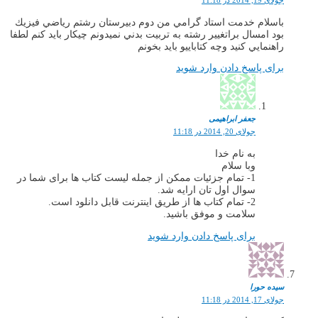
باسلام خدمت استاد گرامي من دوم دبيرستان رشتم رياضي فيزيك
بود امسال براتغيير رشته به تربيت بدني نميدونم چيكار بايد كنم لطفا
راهنمايي كنيد وچه كتاباييو بايد بخونم
برای پاسخ دادن وارد شوید
جعفر ابراهیمی
جولای 20, 2014 در 11:18
به نام خدا
وبا سلام
1- تمام جزئیات ممکن از جمله لیست کتاب ها برای شما در
سوال اول تان ارایه شد.
2- تمام کتاب ها از طریق اینترنت قابل دانلود است.
سلامت و موفق باشید.
برای پاسخ دادن وارد شوید
سیده حورا
جولای 17, 2014 در 11:18