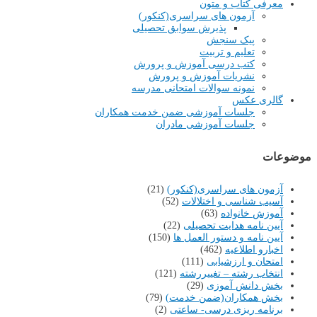
معرفی کتاب و متون
آزمون های سراسری(کنکور)
پذیرش سوابق تحصیلی
پیک سنجش
تعلیم و تربیت
کتب درسی آموزش و پرورش
نشریات آموزش و پرورش
نمونه سوالات امتحانی مدرسه
گالری عکس
جلسات آموزشی ضمن خدمت همکاران
جلسات آموزشی مادران
موضوعات
آزمون های سراسری(کنکور)
(21)
آسیب شناسی و اختلالات
(52)
آموزش خانواده
(63)
آیین نامه هدایت تحصیلی
(22)
آیین نامه و دستور العمل ها
(150)
اخبارو اطلاعیه
(462)
امتحان و ارزشیابی
(111)
انتخاب رشته – تغییررشته
(121)
بخش دانش آموزی
(29)
بخش همکاران(ضمن خدمت)
(79)
برنامه ریزی درسی- ساعتی
(2)