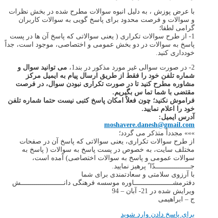
با عرض پوزش ، به دلیل انبوه سوالات مطرح شده در بخش نظرات
و سوالات و فرصت محدود برای پاسخ گویی به سوالات کاربران
گرامی لطفا؛
1- از طرح سوالات تکراری ( یعنی سوالاتی که پاسخ آن ها در پست
پاسخ به سوالات در دو بخش عمومی و اختصاصی، موجود است، جداً
خودداری کنید.
2- در صورت سوالی غیر مورد مذکور در بند1،
می توانید سوال و
شماره تلفن خود را فقط از طریق ارسال پیام به ایمیل مرکز
مشاوره مطرح کنید تا در صورت تکراری نبودن سوال، در فرصت
مقتضی با شما تما س بگیریم.
فراموش نکنید؛ چون فعلاً امکان پاسخ کتبی نیست حتما شماره تلفن
خود را اعلام نمایید.
آدرس ایمیل:
moshavere.danesh@gmail.com
»»» مجدداً متذکر می گردد؛
از طرح سوالات تکراری، یعنی سوالاتی که پاسخ آن در صفحات
مختلف سایت، به خصوص در پست پاسخ به سوالات ( پاسخ به
سوالات عمومی و پاسخ به سوالات اختصاصی) آمده است،
جــــــــــــــــــدّا ً پرهیز نمایید.
با آرزوی سلامتی و سعادتمندی برای شما
دفترمشــــــــــــــــــــاوره موسسه فرهنگی دانــــــــــــــــــــــش
ویرایش شده در 21- آبان – 94
ج – ابراهیمی
برای پاسخ دادن وارد شوید