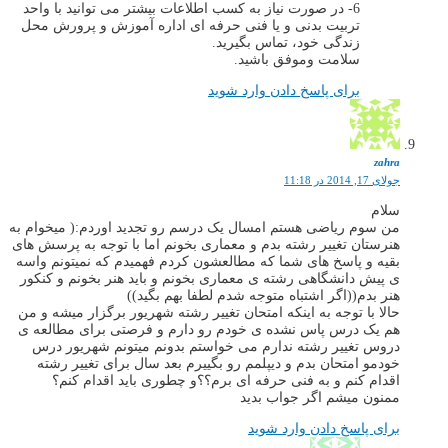
6- در صورت نیاز به کسب اطلاعات بیشتر می توانید با واحد
تربیت بدنی و یا فنی حرفه ای اداره آموزش و پرورش محل
زندگی خود، تماس بگیرید.
سلامت وموفق باشید.
برای پاسخ دادن وارد شوید
zahra
جولای 17, 2014 در 11:18
سلام
من سوم ریاضی هستم امسال یک درسم رو تجدید اوردم:( میخوام به
هنرستان تغییر رشته بدم و معماری بخونم اما با توجه به پرسش های
بقیه و پاسخ های شما که مطالعشون کردم فهمیدم که نمیتونم واسه
ی پیش دانشگاهی رشته ی معماری بخونم و باید هنر بخونم و کنکور
هنر بدم((اگر اشتباه متوجه شدم لطفا بهم بگید))
حالا با توجه به اینکه امتحان تغییر رشته شهریور برگزار میشه و من
هم یک درس پاس نشده ی خودم رو دارم و فرصتی برای مطالعه ی
دروس تغییر رشته ندارم می خواستم بدونم میتونم شهریور درس
خودمو امتحان بدم و دیپلمم رو بگییرم بعد سال برای تغییر رشته
اقدام کنم و به فنی حرفه ای برم؟؟و چطوری باید اقدام کنم؟
ممنون میشم اگر جواب بدید
برای پاسخ دادن وارد شوید