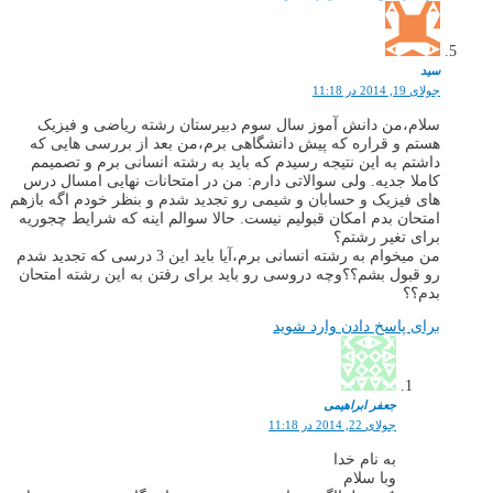
سید
جولای 19, 2014 در 11:18
سلام،من دانش آموز سال سوم دبیرستان رشته ریاضی و فیزیک
هستم و قراره که پیش دانشگاهی برم،من بعد از بررسی هایی که
داشتم به این نتیجه رسیدم که باید به رشته انسانی برم و تصمیمم
کاملا جدیه. ولی سوالاتی دارم: من در امتحانات نهایی امسال درس
های فیزیک و حسابان و شیمی رو تجدید شدم و بنظر خودم اگه بازهم
امتحان بدم امکان قبولیم نیست. حالا سوالم اینه که شرایط چجوریه
برای تغیر رشتم؟
من میخوام به رشته انسانی برم،آیا باید این 3 درسی که تجدید شدم
رو قبول بشم؟؟وچه دروسی رو باید برای رفتن به این رشته امتحان
بدم؟؟
برای پاسخ دادن وارد شوید
جعفر ابراهیمی
جولای 22, 2014 در 11:18
به نام خدا
وبا سلام