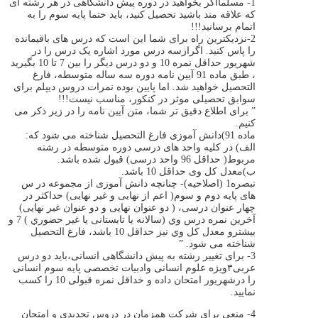
1- مسلمااگر بخواهید در دوره پیش دانشگاهی در هر رشته ای
که علاقه مند باشید تحصیل کنید، باید حتما پایه سوم را به
اتمام برسانید!!!
2-نزدیکترین راه برای شما این است که درس های باقیمانده
را پاس کنید. اگرازسه درس مورد اشاره یک درس را در
شهریور حداقل نمره 10 و دو درس دیگر را بین 7 تا 10 بگیرید
، طبق ماده 91 آیین نامه دوره سه ساله متوسطه، فارغ
التحصیل خواهید شد. اما پایین بوده نمرات دروس دیپلم برای
سوابق تحصیلی موثر در کنکور، مناسب نیست!!!
” برای اطلاع دقیق تر شما، متن آیین نامه را در زیر ذکر می
کنیم.
ماده 91)دانش آموزی فارغ التحصیل شناخته می شود که:
الف) در کلیه واحد های درسی دوره متوسطه در رشته
مربوط( حداقل 96 واحد درسی) قبول شده باشد.
ب)معدل کل وی حداقل 10 باشد.
تبصره1 (اصلاحیه)- چنانچه دانش آموزی از مجموعه در س
های پایه دوم و سوم( اعم از نهایی و غیر نهایی) حداکثر در
چهار عنوان درسی، ( دو ﻋﻨﻮان ﻧﻬﺎﯾﯽ و دو ﻋﻨﻮان ﻏﯿﺮ ﻧﻬﺎﯾﯽ)
آﺧﺮﯾﻦ ﻧﻤﺮه درس وي (ﺳﺎﻻﻧﻪ ﯾﺎ ﺗﺎﺑﺴﺘﺎﻧﯽ ﯾﺎ ﻏﯿﺮ ﺣﻀﻮري ) 7 و
ﺑﯿﺸﺘﺮو ﻣﻌﺪل ﮐﻞ وي ﻧﯿﺰ ﺣﺪاﻗﻞ 10 ﺑﺎﺷﺪ، ﻓﺎرغ اﻟﺘﺤﺼﯿﻞ
ﺷﻨﺎﺧﺘﻪ ﻣﯽ ﺷﻮد. ”
3- برای تغییر رشته به پیش دانشگاهی انسانی،باید دو درس
عربی۳ویژه علوم انسانی وادبیات تخصصی پایه سوم انسانی
را درشهریور امتحان داده و خداقل نمره قبولی 10 را کسب
نمایید.
4- منعی برای شرکت همزمان در دروس تجدیدی و امتحان