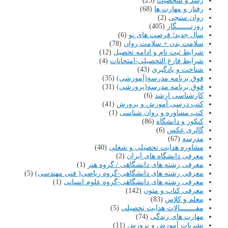
رشد و شخصیت
(25)
رفتار و مهارت ها
(68)
روان سنجی
(2)
روزنـــــــگار
(405)
سال جدید؛ فرصت های نو
(6)
سلامت بدن + سلامت روان
(78)
شرایط ثبت نام و ادامه تحصیل
(12)
شرایط فارغ التحصیلی-امتحانات
(4)
شناخت و یادگیری
(43)
فوق برنامه مدرسه(آموزشی)
(35)
فوق برنامه مدرسه(پرورشی)
(31)
کارشناسی ارشد
(6)
کتب درسی آموزش و پرورش
(41)
کتب مشاوره و روان شناسی
(1)
کنکور و دانشگاه
(86)
گالری عکس
(6)
مدرسه
(67)
مشاوره هدایت تحصیلی و شغلی
(40)
معرفی دانشگاه های ایران
(2)
معرفی رشته های دانشگاهی / گروه هنر
(1)
معرفی رشته های دانشگاهی-گروه ریاضی( فنی مهندسی)
(5)
معرفی رشته های دانشگاهی-گروه علوم انسانی
(1)
معرفی کتاب و متون
(142)
معلم و کلاس
(83)
مقــــــــالات هدایت تحصیلی
(5)
مهارت های زندگی
(74)
نشریات آموزش و پرورش
(11)