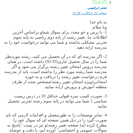
جعفر ابراهیمی
جولای 22, 2014 در 11:18
به نام خدا
وبا سلام
1- با پرس و جو مجدد برای سوال شماو براساس آخرین
اطلاعات ما، تغییر رشته از پایه دوم ریاضی به پایه سوم
تجربی مشکلی نداشته و شما می توانید درخواست خود را به
مدرسه ارایه دهید.
2- اگر مدرسه ای که در آن تحصیل می کنید، رشته موردنظر
شما را در سال تحصیل جاری(93-92) داشته است، در همان
مدرسه دروس امتحان تغییر رشته برگزار می شود و اگر
مدرسه شما رشته مورد نظر را نداشته است، باید از مدرسه
فرم درخواست تغییر رشته را دریافت و به حوزه
امتحانی(ویژه امتحان تغییر رشته)مشخص شده از طرف
منطقه آموزش و پرورش ارایه نمایید.
3- صورت کسب نمره قبولی حداقل 10 در درس ریست
شناسی 1 شما می توانید در پایه سوم رشته تجربی تحصیل
نمایید.
4- سایر توضیحات را به طورمفصل و اقدامات لازمی که باید
صورت گیرد را در ذیل همین صفحه ای که سوال خود را
مطرح کرده اید( صفحه تغییر رشته)و نیز در پست “پاسخ به
سوالات عمومی و اختصاصی” آورده ایم، با دقت و حوصله