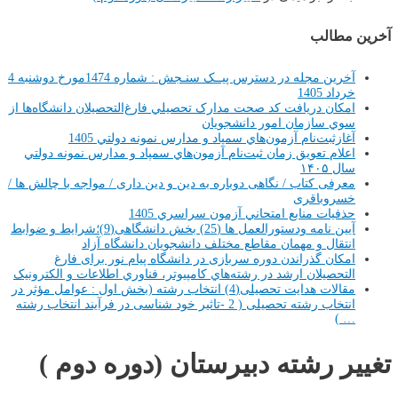
آخرین مطالب
آخرین مجله در دسترس پیــک سنـجش : شماره 1474مورخ دوشنبه 4
خرداد 1405
امکان دريافت کد صحت مدارک تحصيلي فارغ‌التحصيلان دانشگاه‌ها از
سوي سازمان امور دانشجويان
آغازثبت‌نام آزمون‌هاي سمپاد و مدارس نمونه دولتي 1405
اعلام تعويق زمان ثبت‌نام آزمون‌هاي سمپاد و ‌مدارس نمونه دولتي
سال ۱۴۰۵‏
معرفی کتاب / نگاهی دوباره به دین و دین داری / مواجه با چالش ها /
خسروباقری
حذفيات منابع امتحاني آزمون سراسري 1405
آیین نامه ودستورالعمل ها (25) بخش دانشگاهی(9)؛شرایط و ضوابط
انتقال و مهمان مقاطع مختلف دانشجویان دانشگاه آزاد
امکان گذراندن دوره سربازی در دانشگاه پیام نور برای فارغ
التحصیلان ارشد در رشته‌هاي کامپيوتر، فناوري اطلاعات و الکترونيک
مقالات هدایت تحصیلی(4) انتخاب رشته (بخش اول : عوامل مؤثر در
انتخاب رشته تحصیلی ( 2 -تاثیر خود شناسی در فرآیند انتخاب رشته
… )
تغییر رشته دبیرستان (دوره دوم )