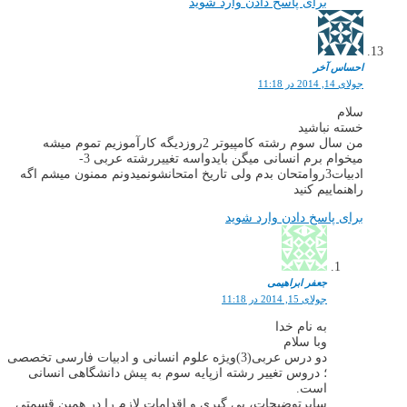
برای پاسخ دادن وارد شوید
احساس آخر
جولای 14, 2014 در 11:18
سلام
خسته نباشید
من سال سوم رشته کامپیوتر 2روزدیگه کارآموزیم تموم میشه
میخوام برم انسانی میگن بایدواسه تغییررشته عربی 3-
ادبیات3روامتحان بدم ولی تاریخ امتحانشونمیدونم ممنون میشم اگه
راهنماییم کنید
برای پاسخ دادن وارد شوید
جعفر ابراهیمی
جولای 15, 2014 در 11:18
به نام خدا
وبا سلام
دو درس عربی(3)ویژه علوم انسانی و ادبیات فارسی تخصصی
؛ دروس تغییر رشته ازپایه سوم به پیش دانشگاهی انسانی
است.
سایرتوضیحات، پی گیری و اقدامات لازم را در همین قسمتی